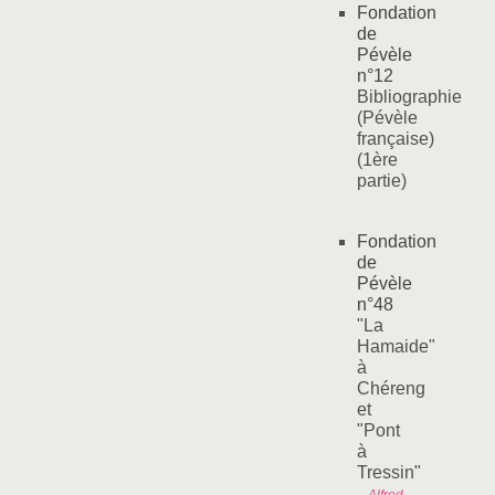
Fondation
de
Pévèle
n°12
Bibliographie
(Pévèle
française)
(1ère
partie)
Fondation
de
Pévèle
n°48
"La
Hamaide"
à
Chéreng
et
"Pont
à
Tressin"