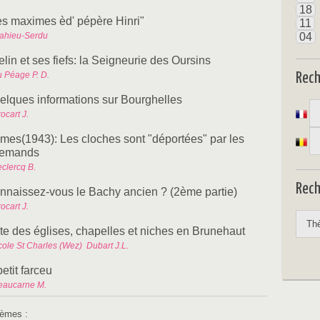
18
es maximes èd' pépère Hinri"
11
ahieu-Serdu
04
lin et ses fiefs: la Seigneurie des Oursins
u Péage P. D.
Rec
elques informations sur Bourghelles
ocart J.
mes(1943): Les cloches sont "déportées" par les
lemands
eclercq B.
Rech
nnaissez-vous le Bachy ancien ? (2ème partie)
ocart J.
ste des églises, chapelles et niches en Brunehaut
ole St Charles (Wez)  Dubart J.L.
petit farceu
eaucarne M.
èmes :