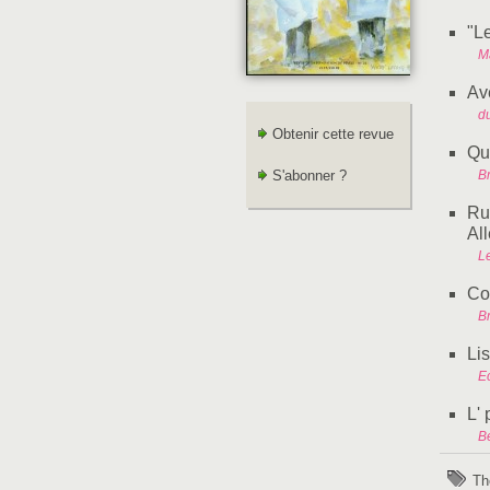
"L
M
Ave
d
Obtenir cette revue
Qu
S'abonner ?
Br
Ru
Al
L
Co
Br
Li
Ec
L' 
B
Th