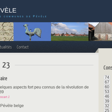
évèle
s communes de Pévèle
tualités
Contact
° 23
Cons
74
aire
67
60
elques aspects fort peu connus de la révolution de
53
89
46
ocart J.
39
 Pévèle belge
32
25