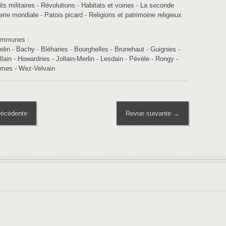
its militaires - Révolutions
-
Habitats et voiries
-
La seconde
erre mondiale
-
Patois picard
-
Religions et patrimoine religieux
mmunes :
elin
-
Bachy
-
Bléharies
-
Bourghelles
-
Brunehaut
-
Guignies
-
llain
-
Howardries
-
Jollain-Merlin
-
Lesdain
-
Pévèle
-
Rongy
-
umes
-
Wez-Velvain
écédente
Revue suivante →