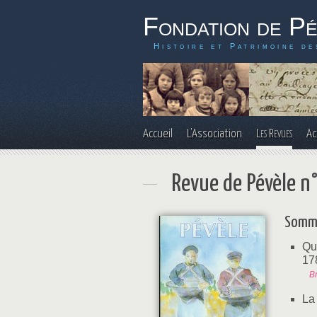
Fondation de P
Histoire et Patrimoine de
Accueil
L'Association
Les Revues
Ac
Revue de Pévèle n
Somm
Qu
17
Br
La