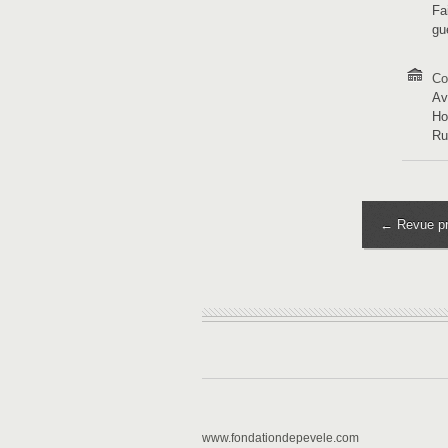
Fa
gu
Co
Av
Ho
R
← Revue pr
www.fondationdepevele.com