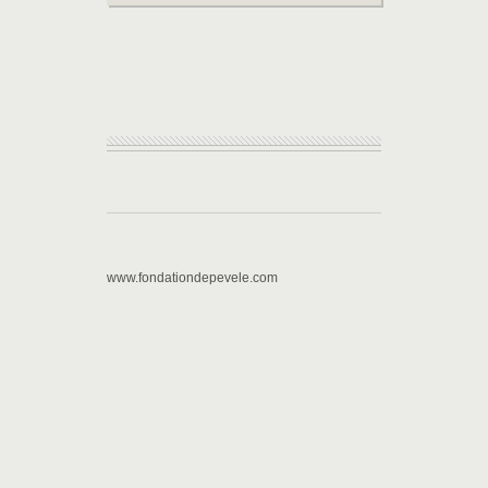
www.fondationdepevele.com