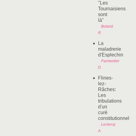
"Les
Tournaisiens
sont
là"
Boland
R.
La
maladrerie
d'Esplechin
Parmentier
D.
Flines-
lez-
Râches:
Les
tribulations
d'un
curé
constitutionnel
Leclercq
A.