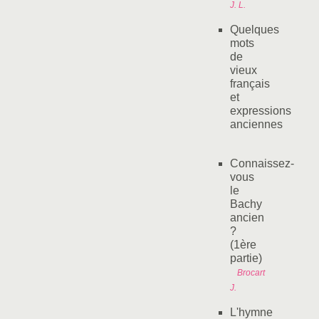
J. L.
Quelques
mots
de
vieux
français
et
expressions
anciennes
Connaissez-
vous
le
Bachy
ancien
?
(1ère
partie)
Brocart
J.
L'hymne