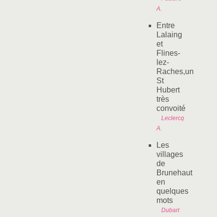
A.
Entre
Lalaing
et
Flines-
lez-
Raches,un
St
Hubert
très
convoité
Leclercq
A.
Les
villages
de
Brunehaut
en
quelques
mots
Dubart