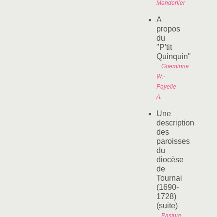
Manderlier
A
propos
du
"P'tit
Quinquin"
Goeminne
W.-
Payelle
A.
Une
description
des
paroisses
du
diocèse
de
Tournai
(1690-
1728)
(suite)
Pasture