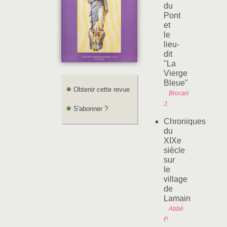
du
Pont
et
le
lieu-
dit
"La
Vierge
Bleue"
Obtenir cette revue
Brocart
J.
S'abonner ?
Chroniques
du
XIXe
siècle
sur
le
village
de
Lamain
Abbé
P.