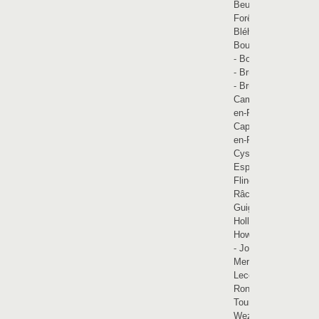
Beuvry-la-
Forêt
-
Bléharies
-
Bourghelles
-
Bouvines
-
Brunehaut
-
Bruyelle
-
Camphin-
en-Pévèle
-
Cappelle-
en-Pévèle
-
Cysoing
-
Esplechin
-
Flines-lez-
Râches
-
Guignies
-
Hollain
-
Howardries
-
Jollain-
Merlin
-
Lecelles
-
Rongy
-
Tournai
-
Wez-