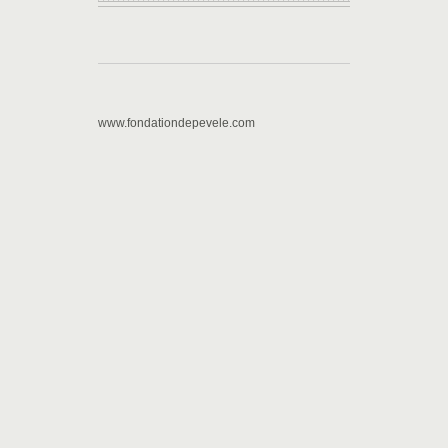
www.fondationdepevele.com