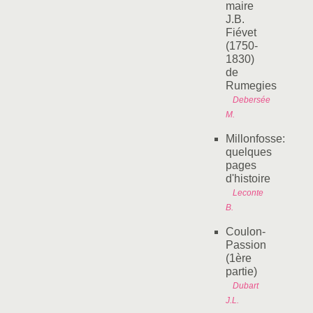
maire
J.B.
Fiévet
(1750-
1830)
de
Rumegies
Debersée
M.
Millonfosse:
quelques
pages
d'histoire
Leconte
B.
Coulon-
Passion
(1ère
partie)
Dubart
J.L.