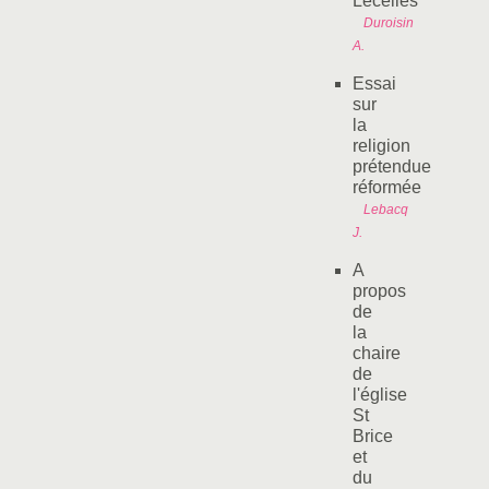
Lecelles
Duroisin
A.
Essai
sur
la
religion
prétendue
réformée
Lebacq
J.
A
propos
de
la
chaire
de
l'église
St
Brice
et
du