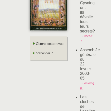
Cysoing
ont-
ils
dévoilé
tous
leurs
secrets?
Brocart
J.
Obtenir cette revue
Assemblée
S'abonner ?
générale
du
22
février
2003-
05
Leclercq
B.
Les
cloches
de