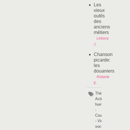
Les
vieux
outils
des
anciens
métiers
Lebacq
J.
Chanson
picarde:
les
douaniers
Roberte
E.
Thèmes :
Activités
humaines
-
Coutumes
- Vie
sociale
-