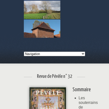
Revue de Pévèle n° 32
Sommaire
Les
souterrains
de