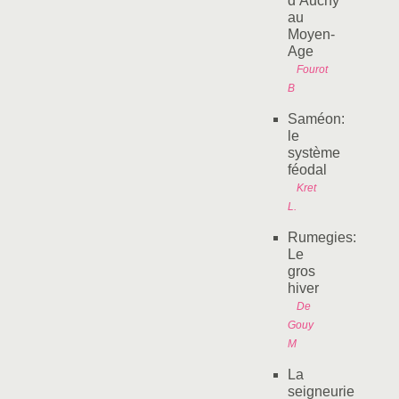
d’Auchy
au
Moyen-
Age
Fourot
B
Saméon:
le
système
féodal
Kret
L.
Rumegies:
Le
gros
hiver
De
Gouy
M
La
seigneurie