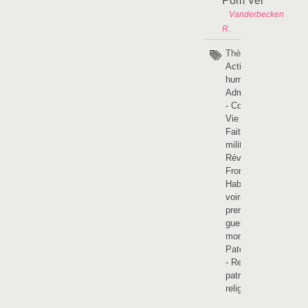
Pom’Vel
Vanderbecken
R.
Thèmes :
Activités
humaines
-
Administration
-
Coutumes -
Vie sociale
-
Faits
militaires -
Révolutions
-
Frontière
-
Habitats et
voiries
-
La
première
guerre
mondiale
-
Patois picard
-
Religions et
patrimoine
religieux