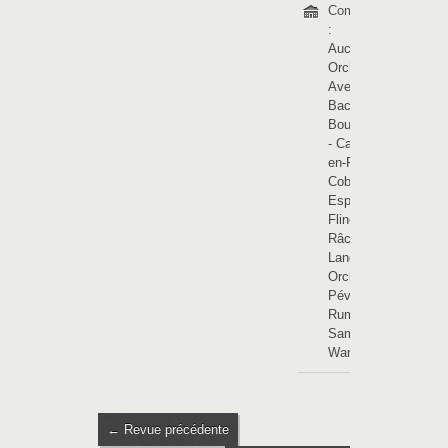
Communes
:
Auchy-lez-
Orchies
-
Avelin
-
Bachy
-
Bourghelles
-
Cappelle-
en-Pévèle
-
Cobrieux
-
Esplechin
-
Flines-lez-
Râches
-
Landas
-
Orchies
-
Pévèle
-
Rumegies
-
Saméon
-
Wannehain
← Revue précédente