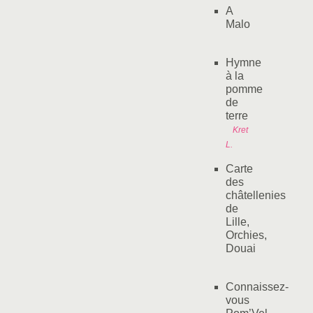
A
Malo
Hymne
à la
pomme
de
terre
Kret
L.
Carte
des
châtellenies
de
Lille,
Orchies,
Douai
Connaissez-
vous