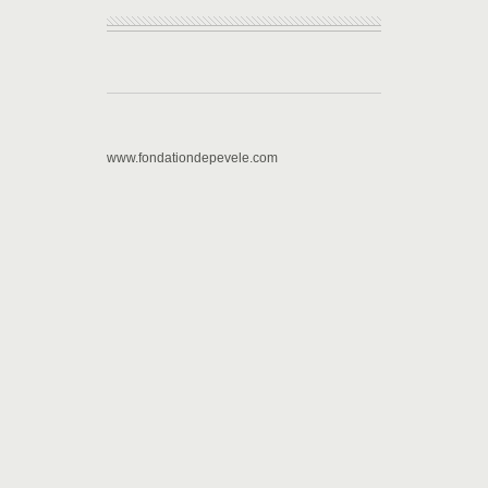
www.fondationdepevele.com