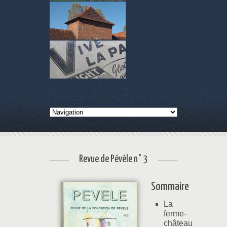
Revue de Pévèle n° 3
Sommaire
La
ferme-
château