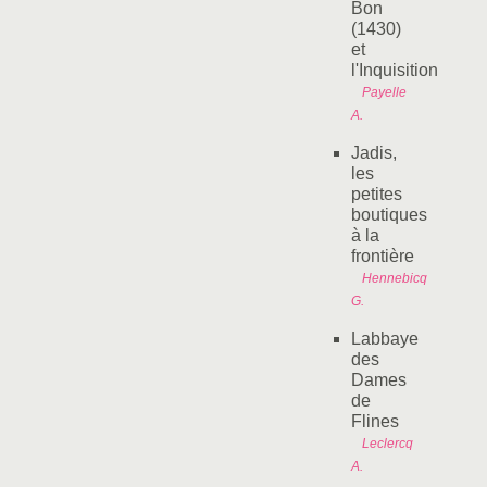
Bon
(1430)
et
l'Inquisition
Payelle
A.
Jadis,
les
petites
boutiques
à la
frontière
Hennebicq
G.
Labbaye
des
Dames
de
Flines
Leclercq
A.