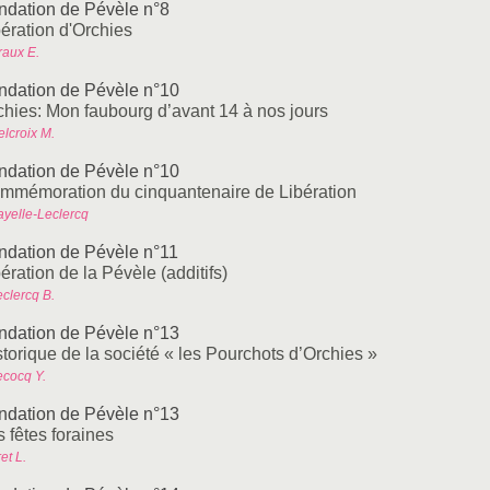
ndation de Pévèle n°8
bération d'Orchies
raux E.
ndation de Pévèle n°10
chies: Mon faubourg d’avant 14 à nos jours
elcroix M.
ndation de Pévèle n°10
mmémoration du cinquantenaire de Libération
ayelle-Leclercq
ndation de Pévèle n°11
ération de la Pévèle (additifs)
eclercq B.
ndation de Pévèle n°13
storique de la société « les Pourchots d’Orchies »
ecocq Y.
ndation de Pévèle n°13
 fêtes foraines
et L.