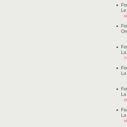
Fo
Le 
M
Fo
Or
Fo
La
Pa
Fo
La 
Fo
La
M
Fo
La
M