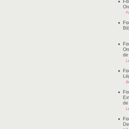
Fo
Or
Pa
Fo
Bib
Fo
Or
de
L
Fo
Lé
B
Fo
Ext
de 
L
Fo
De