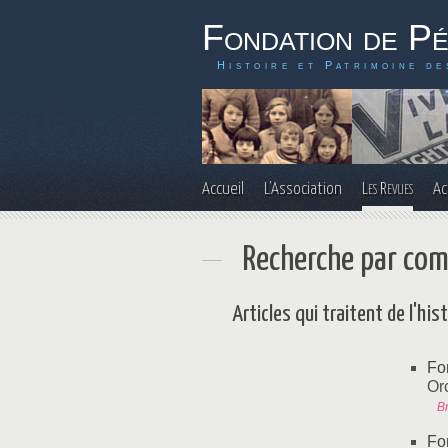
Fondation de P
Histoire et Patrimoine de
Accueil
L'Association
Les Revues
Ac
Recherche par c
Articles qui traitent de l'hi
Fo
Or
Br
Fo