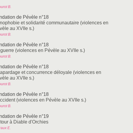
urot B.
ndation de Pévèle n°18
nophobie et solidarité communautaire (violences en
vèle au XVIIe s.)
urot B.
ndation de Pévèle n°18
 guerre (violences en Pévèle au XVIIe s.)
urot B.
ndation de Pévèle n°18
apardage et concurrence déloyale (violences en
vèle au XVIIe s.)
urot B.
ndation de Pévèle n°18
accident (violences en Pévèle au XVIIe s.)
urot B.
ndation de Pévèle n°19
 tour à Diable d'Orchies
raux E.