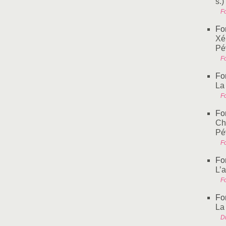
s.)
Fo
Fo
Xé
Pé
Fo
Fo
La
Fo
Fo
Ch
Pé
Fo
Fo
L’
Fo
Fo
La
D