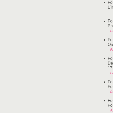
Fo
L'
Fo
Ph
Dr
Fo
Or
Pa
Fo
De
17
P
Fo
Fon
Du
Fo
Fo
A.