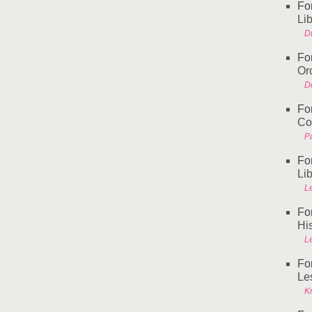
Fo
Li
D
Fo
Or
D
Fo
Co
P
Fo
Lib
L
Fo
Hi
L
Fo
Les
Kr