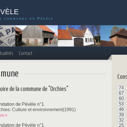
évèle
s communes de Pévèle
tualités
Contact
ommune
Cons
74
stoire de la commune de "Orchies"
67
60
53
ndation de Pévèle n°1
46
chies: Culture et environnement(1991)
39
iet A.
32
ndation de Pévèle n°1
25