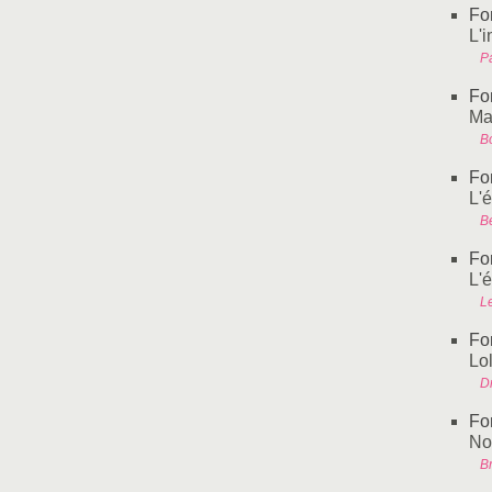
Fo
L'
Pa
Fo
Ma
B
Fo
L'
B
Fo
L'
L
Fo
Lol
D
Fo
No
Br