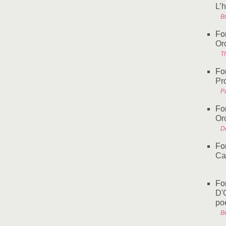
L’h
Br
Fo
Or
Th
Fo
Pr
P
Fo
Or
D
Fo
Ca
Fo
D'O
po
B