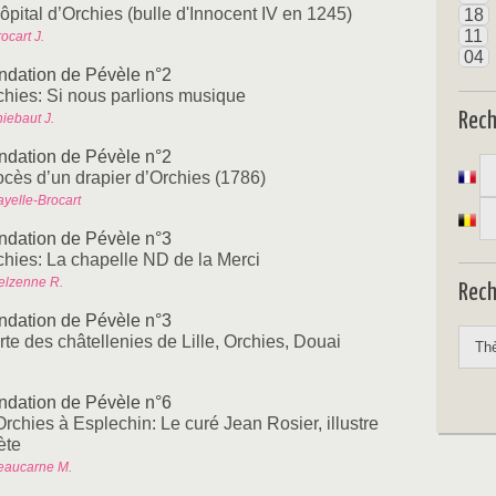
ôpital d’Orchies (bulle d'Innocent IV en 1245)
18
11
ocart J.
04
ndation de Pévèle n°2
chies: Si nous parlions musique
Rec
iebaut J.
ndation de Pévèle n°2
ocès d’un drapier d’Orchies (1786)
ayelle-Brocart
ndation de Pévèle n°3
chies: La chapelle ND de la Merci
elzenne R.
Rech
ndation de Pévèle n°3
rte des châtellenies de Lille, Orchies, Douai
ndation de Pévèle n°6
rchies à Esplechin: Le curé Jean Rosier, illustre
ète
eaucarne M.