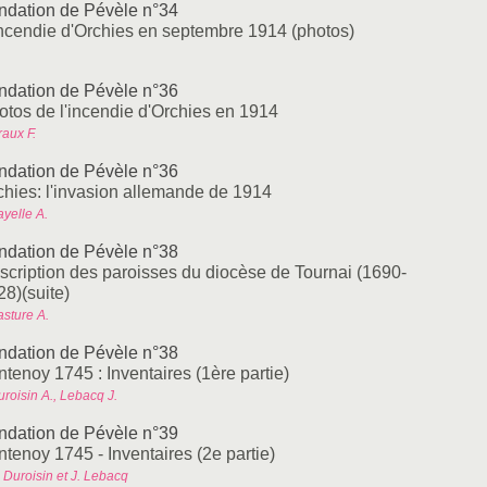
ndation de Pévèle n°34
incendie d'Orchies en septembre 1914 (photos)
ndation de Pévèle n°36
otos de l'incendie d'Orchies en 1914
aux F.
ndation de Pévèle n°36
chies: l'invasion allemande de 1914
yelle A.
ndation de Pévèle n°38
scription des paroisses du diocèse de Tournai (1690-
28)(suite)
asture A.
ndation de Pévèle n°38
tenoy 1745 : Inventaires (1ère partie)
roisin A., Lebacq J.
ndation de Pévèle n°39
ntenoy 1745 - Inventaires (2e partie)
 Duroisin et J. Lebacq