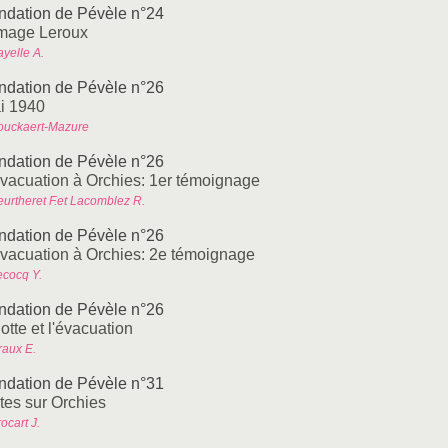
ndation de Pévèle n°24
image Leroux
yelle A.
ndation de Pévèle n°26
i 1940
ouckaert-Mazure
ndation de Pévèle n°26
évacuation à Orchies: 1er témoignage
eurtheret F.et Lacomblez R.
ndation de Pévèle n°26
évacuation à Orchies: 2e témoignage
ecocq Y.
ndation de Pévèle n°26
otte et l'évacuation
raux E.
ndation de Pévèle n°31
tes sur Orchies
ocart J.