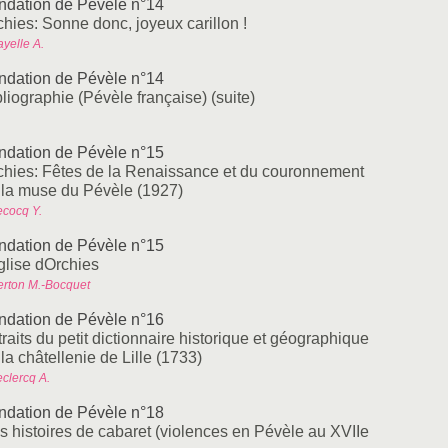
ndation de Pévèle n°14
chies: Sonne donc, joyeux carillon !
yelle A.
ndation de Pévèle n°14
liographie (Pévèle française) (suite)
ndation de Pévèle n°15
chies: Fêtes de la Renaissance et du couronnement
 la muse du Pévèle (1927)
ecocq Y.
ndation de Pévèle n°15
glise dOrchies
erton M.-Bocquet
ndation de Pévèle n°16
raits du petit dictionnaire historique et géographique
la châtellenie de Lille (1733)
eclercq A.
ndation de Pévèle n°18
s histoires de cabaret (violences en Pévèle au XVIIe