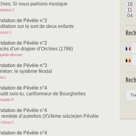
chies: Si nous parlions musique
18
11
iebaut J.
04
ndation de Pévèle n°2
itation sur le sort de deux enfants
Rec
ocart J.
ndation de Pévèle n°2
ocès d’un drapier d’Orchies (1786)
ayelle-Brocart
ndation de Pévèle n°3
méon: le système féodal
et L.
Rech
ndation de Pévèle n°4
udit sois-tu, carillonneur de Bourghelles
lsalle P.
ndation de Pévèle n°4
 remède d’autrefois (XVIème siècle)en Pévèle
e Gouy C.
ndation de Pévèle n°4