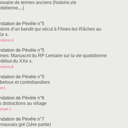
ossaire de termes anciens (histoire,vie
tidienne,...)
ndation de Pévèle n°5
stoire d’un bandit qui vécut à Flines-lez-Râches au
Xe s.
eclercq A.
ndation de Pévèle n°5
mes: Manuscrit du RP Lemaire sur la vie quotidienne
 début du XXe s.
eclercq B
ndation de Pévèle n°5
belous et contrebandiers
et L.
ndation de Pévèle n°6
 distractions au village
ocart J.
ndation de Pévèle n°7
 mauvais gré (1ère partie)