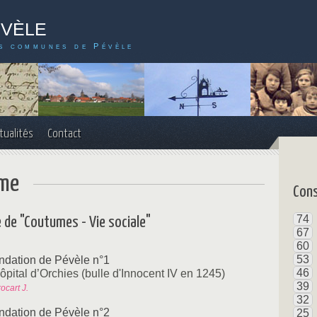
évèle
s communes de Pévèle
tualités
Contact
ème
Cons
74
 de "Coutumes - Vie sociale"
67
60
53
ndation de Pévèle n°1
46
ôpital d’Orchies (bulle d'Innocent IV en 1245)
39
ocart J.
32
ndation de Pévèle n°2
25