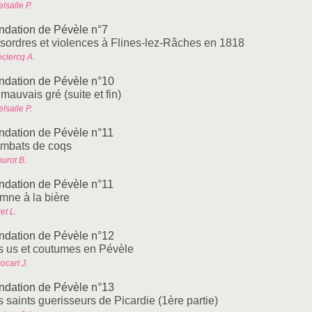
lsalle P.
ndation de Pévèle n°7
sordres et violences à Flines-lez-Râches en 1818
eclercq A.
ndation de Pévèle n°10
mauvais gré (suite et fin)
lsalle P.
ndation de Pévèle n°11
mbats de coqs
urot B.
ndation de Pévèle n°11
mne à la bière
et L.
ndation de Pévèle n°12
s us et coutumes en Pévèle
ocart J.
ndation de Pévèle n°13
 saints guerisseurs de Picardie (1ère partie)