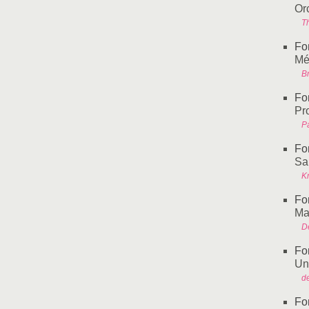
Or
Th
Fo
Méd
Br
Fo
Pr
P
Fo
Sa
Kr
Fo
Ma
De
Fo
Un
d
Fo