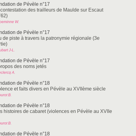
ndation de Pévèle n°17
 contestation des trailleurs de Maulde sur Escaut
762)
oeminne W.
ndation de Pévèle n°17
 de piste à travers la patronymie régionale (3e
tie)
bart J-L.
ndation de Pévèle n°17
propos des noms jetés
eclercq A.
ndation de Pévèle n°18
olence et faits divers en Pévèle au XVIIème siècle
urot B.
ndation de Pévèle n°18
s histoires de cabaret (violences en Pévèle au XVIIe
urot B.
ndation de Pévèle n°18