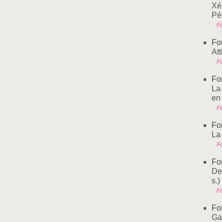
Xé
Pé
Fo
Fo
At
Fo
Fo
La
en
Fo
Fo
La
Fo
Fo
De
s.)
Fo
Fo
Ga