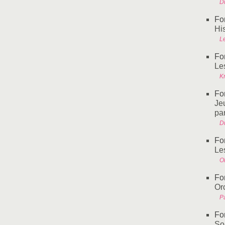
Du
Fo
Hi
L
Fo
Les
Kr
Fo
Jeu
par
Du
Fo
Le
Ol
Fo
Or
Pa
Fo
So