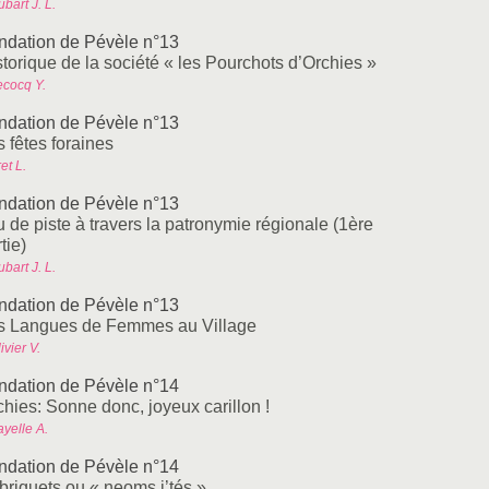
bart J. L.
ndation de Pévèle n°13
storique de la société « les Pourchots d’Orchies »
ecocq Y.
ndation de Pévèle n°13
 fêtes foraines
et L.
ndation de Pévèle n°13
 de piste à travers la patronymie régionale (1ère
tie)
bart J. L.
ndation de Pévèle n°13
s Langues de Femmes au Village
ivier V.
ndation de Pévèle n°14
chies: Sonne donc, joyeux carillon !
yelle A.
ndation de Pévèle n°14
briquets ou « neoms j’tés »