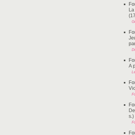
Fo
La
(1
G
Fo
Jeu
par
Du
Fo
A 
L
Fo
Vi
Fo
Fo
De
s.)
Fo
Fo