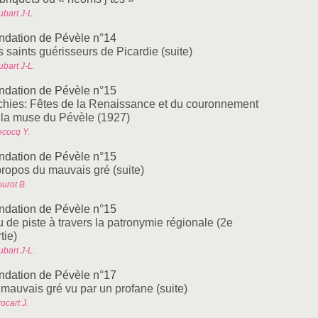
bart J-L.
ndation de Pévèle n°14
 saints guérisseurs de Picardie (suite)
bart J-L.
ndation de Pévèle n°15
chies: Fêtes de la Renaissance et du couronnement
 la muse du Pévèle (1927)
ecocq Y.
ndation de Pévèle n°15
propos du mauvais gré (suite)
urot B.
ndation de Pévèle n°15
 de piste à travers la patronymie régionale (2e
tie)
bart J-L.
ndation de Pévèle n°17
 mauvais gré vu par un profane (suite)
ocart J.