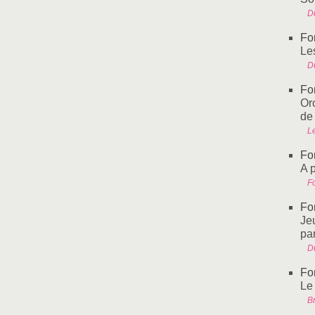
Du
Fo
Les
Du
Fo
Or
de
L
Fo
A 
Fo
Fo
Jeu
par
Du
Fo
Le
Br