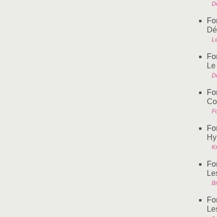
De
Fo
Dé
L
Fo
Le 
De
Fo
Co
Fo
Fo
Hy
Kr
Fo
Le
Br
Fo
Les