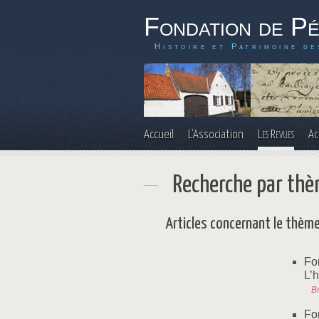
Fondation de P
Histoire et Patrimoine de
Accueil
L'Association
Les Revues
Ac
Recherche par th
Articles concernant le thème
Fo
L’h
Br
Fo