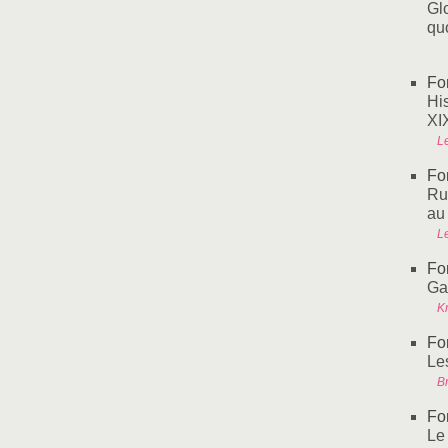
Gl
quo
Fo
Hi
XI
L
Fo
Ru
au
L
Fo
Ga
Kr
Fo
Les
Br
Fo
Le