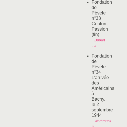
Fondation
de
Pévèle
n°33
Coulon-
Passion
(fin)
Dubart
J.-L.
Fondation
de
Pévèle
n°34
L'arrivée
des
Américains
à
Bachy,
le 2
septembre
1944
Werbrouck