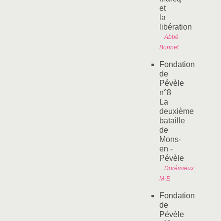
et
la
libération
Abbé
Bonnet
Fondation
de
Pévèle
n°8
La
deuxième
bataille
de
Mons-
en -
Pévèle
Dorémieux
M-E
Fondation
de
Pévèle