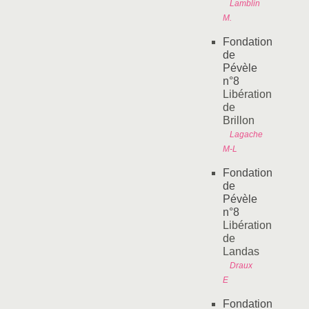
Lamblin
M.
Fondation
de
Pévèle
n°8
Libération
de
Brillon
Lagache
M-L
Fondation
de
Pévèle
n°8
Libération
de
Landas
Draux
E
Fondation