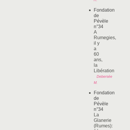
H.
Fondation
de
Pévèle
n°34
A
Rumegies,
il y
a
60
ans,
la
Libération
Debersée
M.
Fondation
de
Pévèle
n°34
La
Glanerie
(Rumes):