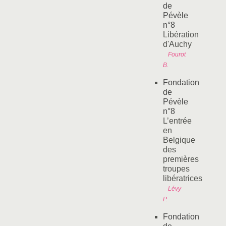
de
Pévèle
n°8
Libération
d'Auchy
Fourot
B.
Fondation
de
Pévèle
n°8
L’entrée
en
Belgique
des
premières
troupes
libératrices
Lévy
P.
Fondation