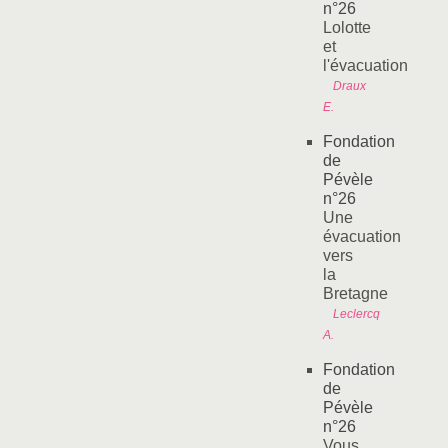
n°26
Lolotte
et
l'évacuation
Draux
E.
Fondation
de
Pévèle
n°26
Une
évacuation
vers
la
Bretagne
Leclercq
A.
Fondation
de
Pévèle
n°26
Vous