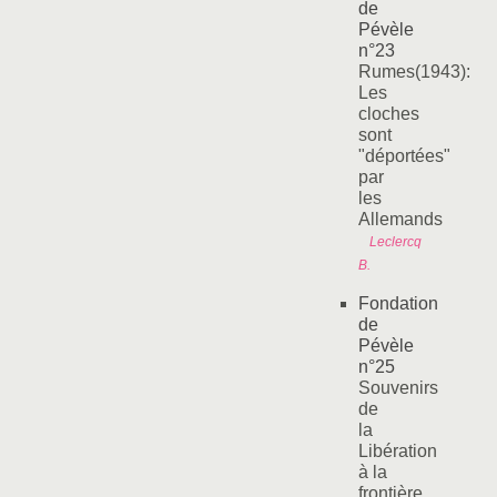
de
Pévèle
n°23
Rumes(1943):
Les
cloches
sont
"déportées"
par
les
Allemands
Leclercq
B.
Fondation
de
Pévèle
n°25
Souvenirs
de
la
Libération
à la
frontière