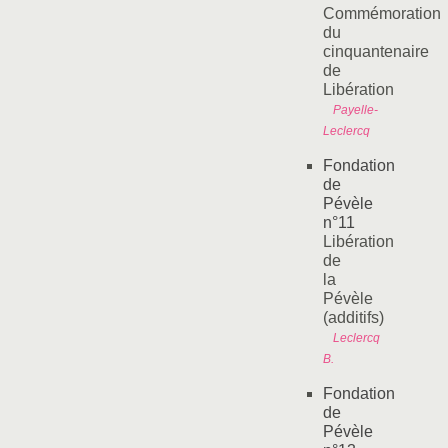
Commémoration
du
cinquantenaire
de
Libération
Payelle-
Leclercq
Fondation
de
Pévèle
n°11
Libération
de
la
Pévèle
(additifs)
Leclercq
B.
Fondation
de
Pévèle