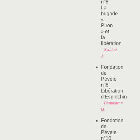
n°8
La
brigade
«
Piron
» et
la
libération
Swalue
J.
Fondation
de
Pévèle
n°8
Libération
d'Esplechin
Beaucarne
M.
Fondation
de
Pévèle
n°10