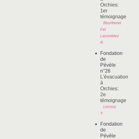
Orchies:
1er
témoignage
Beurtheret
F.et
Lacomblez
R.
Fondation
de
Pévèle
n°26
L'évacuation
à
Orchies:
2e
témoignage
Lecocq
Y.
Fondation
de
Pévèle