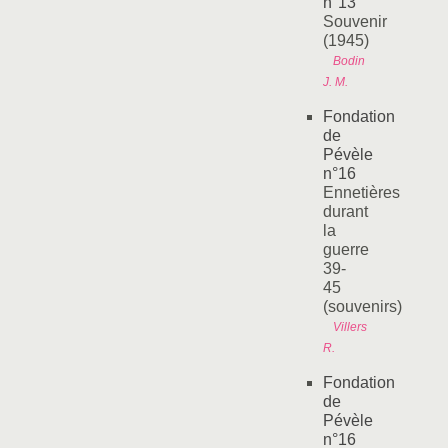
n°13
Souvenir
(1945)
Bodin
J. M.
Fondation
de
Pévèle
n°16
Ennetières
durant
la
guerre
39-
45
(souvenirs)
Villers
R.
Fondation
de
Pévèle
n°16